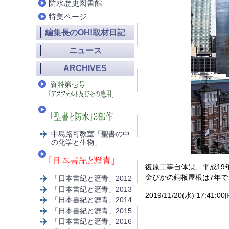
防水歴史図書館
特集ページ
編集長のOH!取材日記
ニュース
ARCHIVES
中島路可教室「聖書の中
の化学と生物」
復原工事自体は、平成19年(
金ぴかの銅板屋根は7年で
「日本書紀と瀝青」2012
「日本書紀と瀝青」2013
2019/11/20(水) 17:41:00|
「日本書紀と瀝青」2014
「日本書紀と瀝青」2015
「日本書紀と瀝青」2016