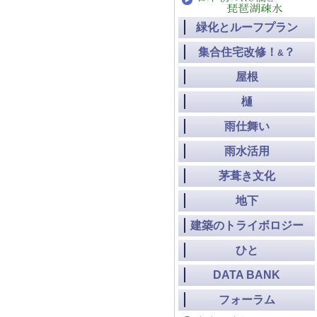
緑化とルーフプラン
集合住宅改修！
？
&
屋根
樋
雨仕舞い
雨水活用
茅葺き文化
地下
建築のトライボロジー
ひと
DATA BANK
フォーラム