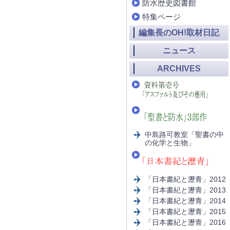
防水歴史図書館
特集ページ
編集長のOH!取材日記
ニュース
ARCHIVES
中島路可教室「聖書の中
の化学と生物」
「日本書紀と瀝青」2012
「日本書紀と瀝青」2013
「日本書紀と瀝青」2014
「日本書紀と瀝青」2015
「日本書紀と瀝青」2016