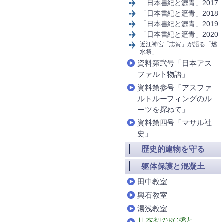
「日本書紀と瀝青」2017
「日本書紀と瀝青」2018
「日本書紀と瀝青」2019
「日本書紀と瀝青」2020
近江神宮「志賀」が語る「燃
水祭」
資料第弐号「日本アス
ファルト物語」
資料第参号「アスファ
ルトルーフィングのル
ーツを探ねて」
資料第四号「マサル社
史」
歴史的建物を守る
躯体保護と混凝土
田中教室
輿石教室
湯浅教室