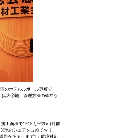
代田区のホテルルポール麹町で、
・拡大②施工管理方法の確立な
工面積で1918万平方ｍ(対前
の30%のシェアを占めており、
課題がある、まず1．環境対応