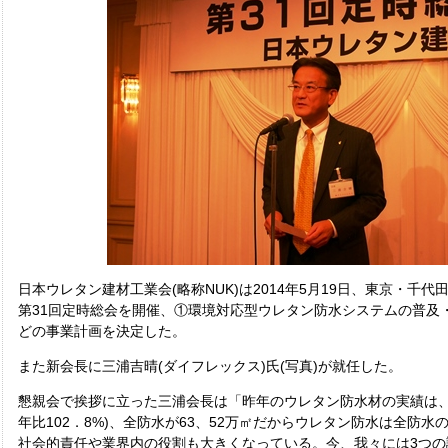
日本ウレタン建材工業会(略称NUK)は2014年5月19日、東京・千
第31回定時総会を開催、①環境対応型ウレタン防水システムの普及
どの事業計画を決定した。
また新会長に三浦吉晴(ダイフレックス)氏(写真)が就任した。
懇親会で挨拶に立った三浦会長は「昨年のウレタン防水材の実績は、施
年比102．8%)、全防水が63、52万㎡だからウレタン防水は全防水
社会的責任や業界内の役割も大きくなっている。今、我々には3つの