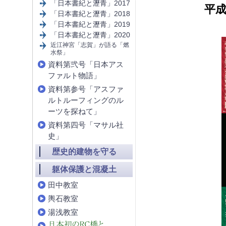
「日本書紀と瀝青」2017
平成
「日本書紀と瀝青」2018
「日本書紀と瀝青」2019
「日本書紀と瀝青」2020
近江神宮「志賀」が語る「燃
水祭」
資料第弐号「日本アス
ファルト物語」
資料第参号「アスファ
ルトルーフィングのル
ーツを探ねて」
資料第四号「マサル社
史」
歴史的建物を守る
躯体保護と混凝土
田中教室
輿石教室
湯浅教室