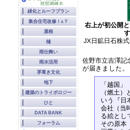
緑化とルーフプラン
集合住宅改修！
？
&
右上が初公開と
屋根
す
JX日鉱日石株式
樋
雨仕舞い
佐野市立吉澤記
雨水活用
が届きました。
茅葺き文化
地下
「越国」
（燃土）
建築のトライボロジー
いう『日
ひと
会社（当
DATA BANK
る絵とし
その原本
フォーラム