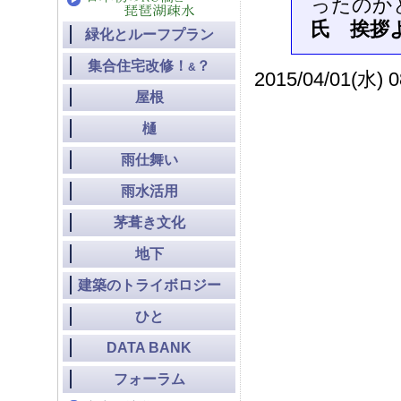
ったのか
氏 挨拶よ
緑化とルーフプラン
集合住宅改修！
？
&
2015/04/01(水) 0
屋根
樋
雨仕舞い
雨水活用
茅葺き文化
地下
建築のトライボロジー
ひと
DATA BANK
フォーラム