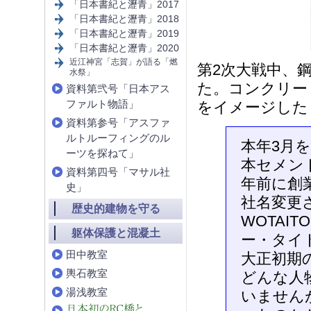
「日本書紀と瀝青」2017
「日本書紀と瀝青」2018
「日本書紀と瀝青」2019
「日本書紀と瀝青」2020
近江神宮「志賀」が語る「燃
第2次大戦中、
水祭」
た。コンクリー
資料第弐号「日本アス
ファルト物語」
をイメージした
資料第参号「アスファ
ルトルーフィングのル
本年3月を
ーツを探ねて」
本セメン
資料第四号「マサル社
年前に創
史」
社名変更
歴史的建物を守る
WOTAIT
躯体保護と混凝土
ー・タイ
田中教室
大正初期
輿石教室
どんな人
湯浅教室
いません