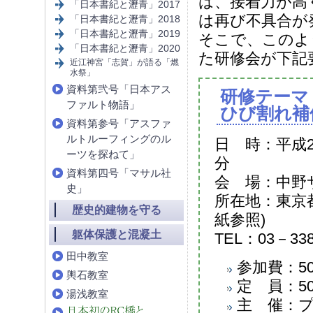
は、接着力が高
「日本書紀と瀝青」2017
は再び不具合が
「日本書紀と瀝青」2018
「日本書紀と瀝青」2019
そこで、このよ
「日本書紀と瀝青」2020
た研修会が下記
近江神宮「志賀」が語る「燃
水祭」
資料第弐号「日本アス
研修テーマ
ファルト物語」
ひび割れ補
資料第参号「アスファ
ルトルーフィングのル
日 時：平成2
ーツを探ねて」
分
資料第四号「マサル社
会 場：中野サ
史」
所在地：東京
歴史的建物を守る
紙参照)
躯体保護と混凝土
TEL：03－338
田中教室
参加費：50
輿石教室
定 員：5
湯浅教室
主 催：