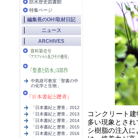
防水歴史図書館
特集ページ
編集長のOH!取材日記
ニュース
ARCHIVES
中島路可教室「聖書の中
の化学と生物」
「日本書紀と瀝青」2012
コンクリート建
「日本書紀と瀝青」2013
「日本書紀と瀝青」2014
多い現象とされ
「日本書紀と瀝青」2015
シ樹脂の注入に
「日本書紀と瀝青」2016