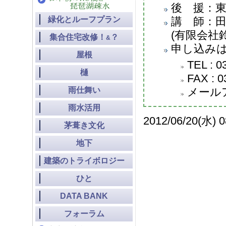
後 援：
緑化とルーフプラン
講 師：田
(有限会社
集合住宅改修！
？
&
申し込み
屋根
TEL : 
樋
FAX : 0
雨仕舞い
メール
雨水活用
2012/06/20(水) 0
茅葺き文化
地下
建築のトライボロジー
ひと
DATA BANK
フォーラム