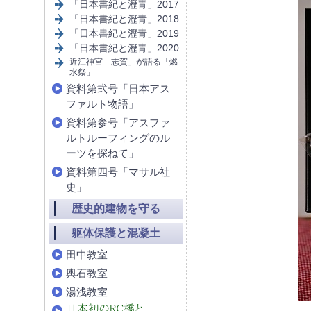
「日本書紀と瀝青」2017
「日本書紀と瀝青」2018
「日本書紀と瀝青」2019
「日本書紀と瀝青」2020
近江神宮「志賀」が語る「燃
水祭」
資料第弐号「日本アス
ファルト物語」
資料第参号「アスファ
ルトルーフィングのル
ーツを探ねて」
資料第四号「マサル社
史」
歴史的建物を守る
躯体保護と混凝土
田中教室
輿石教室
湯浅教室