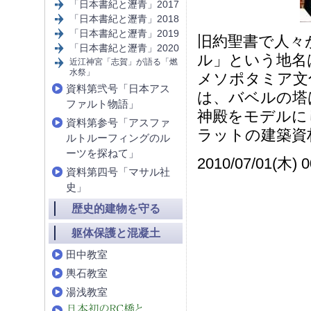
「日本書紀と瀝青」2017
「日本書紀と瀝青」2018
「日本書紀と瀝青」2019
旧約聖書で人々
「日本書紀と瀝青」2020
ル」という地名
近江神宮「志賀」が語る「燃
水祭」
メソポタミア文
資料第弐号「日本アス
は、バベルの塔
ファルト物語」
神殿をモデルに
資料第参号「アスファ
ラットの建築資
ルトルーフィングのル
ーツを探ねて」
2010/07/01(木) 
資料第四号「マサル社
史」
歴史的建物を守る
躯体保護と混凝土
田中教室
輿石教室
湯浅教室