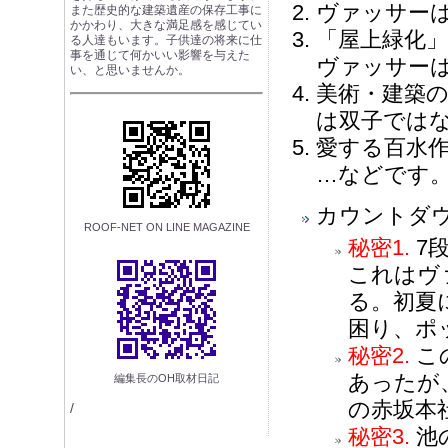
ヴァッサー
また歴史的な建築遺産の保存工事に
かかわり、大きな満足感を感じてい
「屋上緑化
る人達もいます。子供達の将来に仕
事を通じて何かいい影響を与えた
ヴァッサー
い、と思いませんか。
美術・建築
は双子では
愛する百水作
…などです
カウントダ
ROOF-NET ON LINE MAGAZINE
秘密1.
7
これはヴ
る。初夏
困り、ポ
秘密2.
こ
あったが
編集長のOH取材日記
の赤坂本
/
秘密3.
池