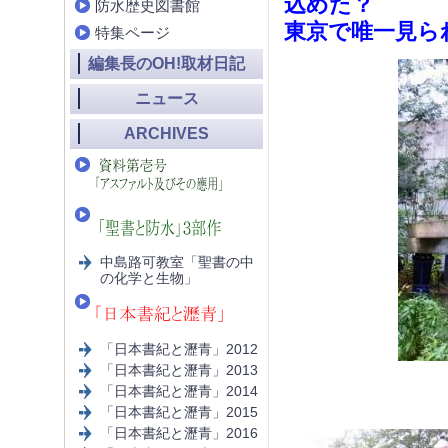
込めた？
防水歴史図書館
東京で唯一見ら
特集ページ
編集長のOH!取材日記
ニュース
ARCHIVES
中島路可教室「聖書の中
の化学と生物」
「日本書紀と瀝青」2012
「日本書紀と瀝青」2013
「日本書紀と瀝青」2014
「日本書紀と瀝青」2015
「日本書紀と瀝青」2016