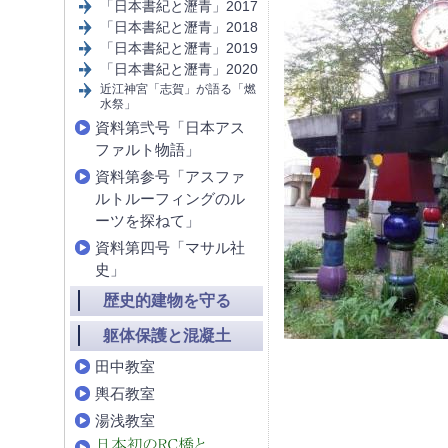
「日本書紀と瀝青」2017
「日本書紀と瀝青」2018
「日本書紀と瀝青」2019
「日本書紀と瀝青」2020
近江神宮「志賀」が語る「燃
水祭」
資料第弐号「日本アス
ファルト物語」
資料第参号「アスファ
ルトルーフィングのル
ーツを探ねて」
資料第四号「マサル社
史」
歴史的建物を守る
躯体保護と混凝土
田中教室
輿石教室
湯浅教室