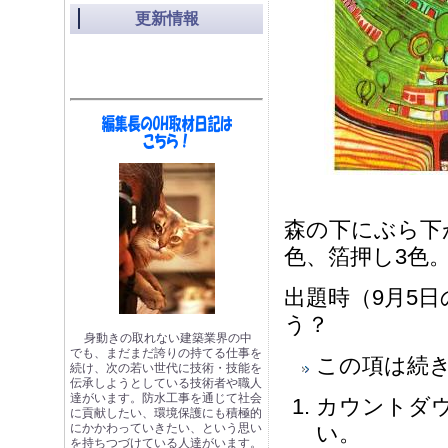
更新情報
森の下にぶら下
色、箔押し3色。5
出題時（9月5日
う？
身動きの取れない建築業界の中
でも、まだまだ誇りの持てる仕事を
この項は続
続け、次の若い世代に技術・技能を
伝承しようとしている技術者や職人
達がいます。防水工事を通じて社会
カウントダ
に貢献したい、環境保護にも積極的
にかかわっていきたい、という思い
い。
を持ちつづけている人達がいます。