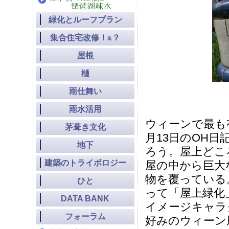
緑化とルーフプラン
集合住宅改修！
？
&
屋根
樋
雨仕舞い
雨水活用
ウィーンで最も
茅葺き文化
月13日のOH
地下
ろう。屋上どこ
建築のトライボロジー
屋の中から巨大
物を覆っている
ひと
って「屋上緑化
DATA BANK
イメージキャラ
フォーラム
好みのウィーン