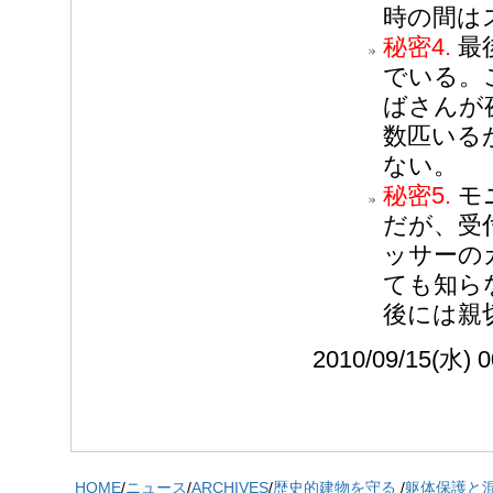
時の間は
秘密4.
最
でいる。
ばさんが
数匹いる
ない。
秘密5.
モ
だが、受
ッサーの
ても知ら
後には親
2010/09/15(水
HOME
/
ニュース
/
ARCHIVES
/
歴史的建物を守る
/
躯体保護と